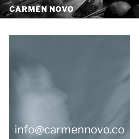
Aller
CARMEN NOVO
au
contenu
principal
info@carmennovo.co