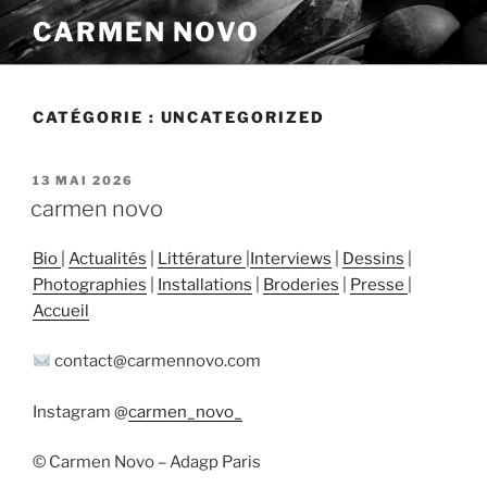
Aller
CARMEN NOVO
au
contenu
principal
CATÉGORIE :
UNCATEGORIZED
PUBLIÉ
13 MAI 2026
LE
carmen novo
Bio
|
Actualités
|
Littérature
|
Interviews
|
Dessins
|
Photographies
|
Installations
|
Broderies
|
Presse
|
Accueil
contact@carmennovo.com
Instagram @
carmen_novo_
©️ Carmen Novo – Adagp Paris